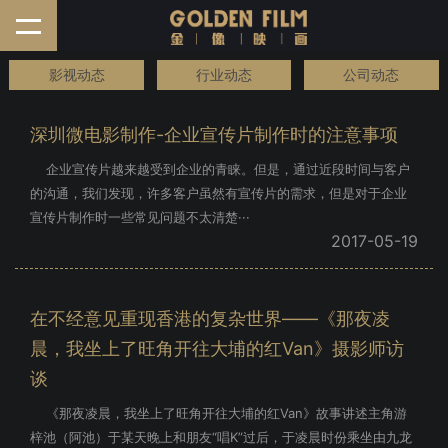
首页
影视动态
行业动态
公司动态
金像映画
深圳微电影制作-企业宣传片制作时的注意事项
企业宣传片越来越受到企业的青睐。但是，通过近段时间与客户
作品案例
的沟通，我们发现，许多客户虽然有宣传片的需求，但是对于企业
宣传片制作时一些常见问题不太清楚···
服务内容
2017-05-19
拍摄花絮
在不经意见重现香港的复杂世界——《那夜凌
新闻动态
晨，我坐上了旺角开往大埔的红Van》摄影师访
联系我们
谈
《那夜凌晨，我坐上了旺角开往大埔的红Van》故事讲述主角游
梓池（阿池）于某天晚上和朋友“唱K”过后，于凌晨时份乘坐由九龙