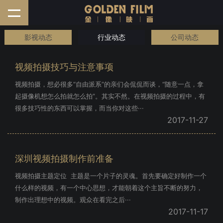
首页
影视动态
行业动态
公司动态
金像映画
视频拍摄技巧与注意事项
视频拍摄，想必很多“自由派系”的亲们会侃侃而谈，“随意一点，拿
作品案例
起摄像机想怎么拍就怎么拍”。其实不然。在视频拍摄的过程中，有
很多技巧性的东西可以掌握，而当你对这些···
服务内容
2017-11-27
拍摄花絮
深圳视频拍摄制作前准备
新闻动态
视频拍摄主题定位 主题是一个片子的灵魂。首先要确定好制作一个
联系我们
什么样的视频，有一个中心思想，才能朝着这个主旨不断的努力，
制作出理想中的视频。观众在看完之后···
2017-11-17